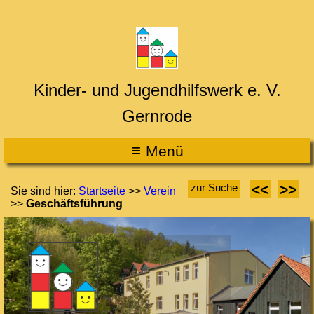
Kinder- und Jugendhilfswerk e. V.
Gernrode
≡
M
enü
<<
>>
zur Suche
Sie sind hier:
Startseite
>>
Verein
>>
Geschäftsführung