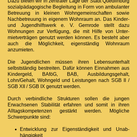
Dazu bieten wir in zentraler Lage der Stadt Quedlinburg
sozial­pädago­gische Begleitung in Form von ambulanter
Betreuung in kleinen Wohn­gemein­schaften sowie
Nach­betreuung in eigenem Wohnraum an. Das Kinder-
und Jugend­hilfswerk e. V. Gernrode stellt dazu
Wohnungen zur Verfügung, die mit Hilfe von Unter­
mietver­trägen genutzt werden können. Es besteht aber
auch die Möglichkeit, eigenständig Wohnraum
anzumieten.
Die Jugendlichen müssen ihren Lebens­unterhalt
selbstständig bestreiten. Dafür können Einnahmen aus
Kindergeld, BAföG, BAB, Ausbildungsgehalt,
Lohn/Gehalt, Wohngeld und Leistungen nach SGB II /
SGB XII / SGB IX genutzt werden.
Durch verbindliche Strukturen sollen die jungen
Erwachsenen Stabilität erfahren und somit in ihren
Alltags­kompe­tenzen gestärkt werden. Mögliche
Schwerpunkte sind:
Entwick­lung zur Eigen­ständigkeit und Unab­
hängigkeit