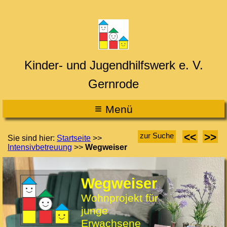
Kinder- und Jugendhilfswerk e. V.
Gernrode
≡
M
enü
<<
>>
zur Suche
Sie sind hier:
Startseite
>>
Intensivbetreuung
>>
Wegweiser
Wegweiser
Wohnprojekt für
junge
Erwachsene