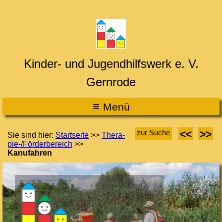
Kinder- und Jugendhilfswerk e. V.
Gernrode
≡
M
enü
<<
>>
zur Suche
Sie sind hier:
Startseite
>>
Thera­
pie-/​Förder­bereich
>>
Kanufahren