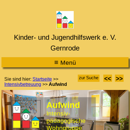
Kinder- und Jugendhilfswerk e. V.
Gernrode
≡
M
enü
<<
>>
zur Suche
Sie sind hier:
Startseite
>>
Intensivbetreuung
>>
Aufwind
Aufwind
Intensiv­
pädagogische
Wohngruppe